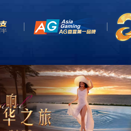
典案例
新闻资讯
联系我们