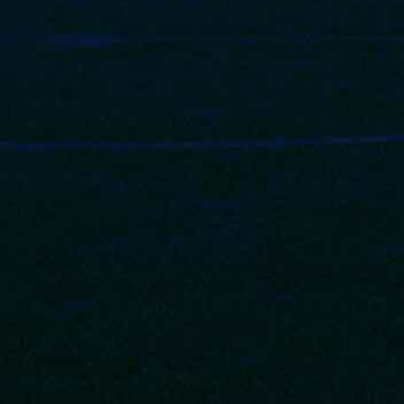
150*150*3mm镀锌管，箱体门框采用1.5mm镀锌板，视窗采用5mm钢化
推荐
/ HOT PRODUCT
11
自行车亭ZXC-10
自行车亭Z
尺寸：产品尺寸可根据用户需求个性化定制。 材质：立柱采用150*150*3mm镀...
尺寸：产品尺寸可根据用户需求个性化定制。 材质：立柱采用150*150*3mm镀...