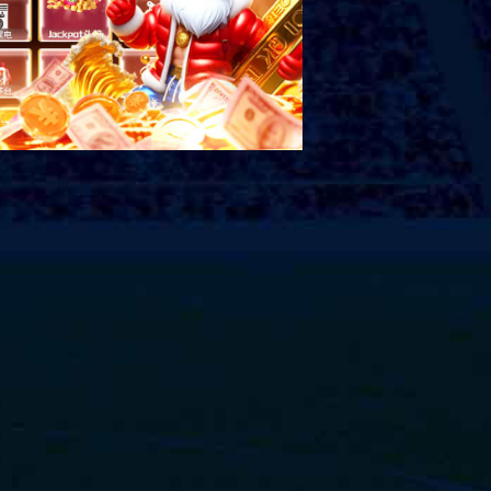
在线咨询
热线
在线咨询
-88888888
服务热线
在线留言