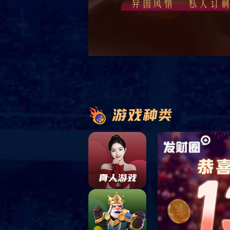
热门关键词：
88952634
88952634\'+\'
88952634s3
8895
您的位置:
主页
产品展示
宣传栏
文化宣传栏
产品展示
岗亭
宣传栏
文化宣传栏
党建宣传栏