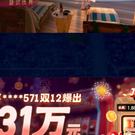
2634-0
88952634\'`"(
88952634) AND 1876=8
自行车亭Z
尺寸：产品尺寸
150*150*3
璃。